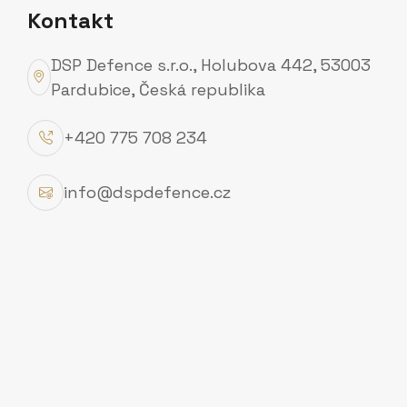
Kontakt
Zjistit více
Zjistit více
DSP Defence s.r.o., Holubova 442, 53003
Pardubice, Česká republika
+420 775 708 234
info@dspdefence.cz
DSP DEFENCE S.R.O.
N
a
b
í
d
k
a
s
l
u
ž
e
b