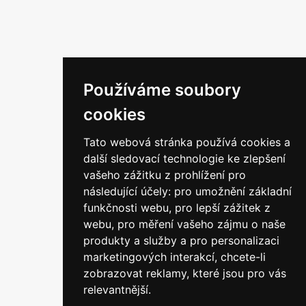
zahraničí.
Odkazy
Používáme soubory
Home
Služby
cookies
O nás
Náhradní díly
Tato webová stránka používá cookies a
další sledovací technologie ke zlepšení
Kontakt
GDPR
vašeho zážitku z prohlížení pro
následující účely:
pro umožnění základní
©
2026
DSP Defence s.r.o.
funkčnosti webu
,
pro lepší zážitek z
webu
,
pro měření vašeho zájmu o naše
Designed by
ElementDesign.cz
produkty a služby a pro personalizaci
marketingových interakcí
,
chcete-li
zobrazovat reklamy, které jsou pro vás
relevantnější
.